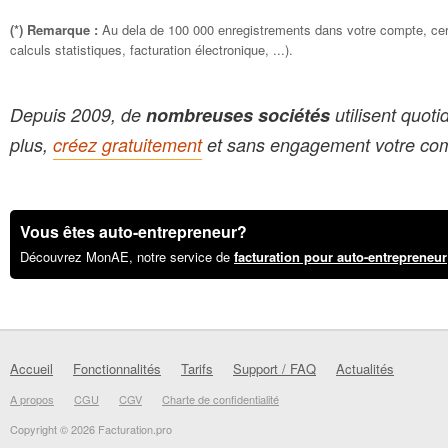
(*) Remarque :
Au dela de 100 000 enregistrements dans votre compte, certa
calculs statistiques, facturation électronique, ...).
Depuis 2009, de
nombreuses sociétés
utilisent quot
plus,
créez gratuitement
et sans engagement votre comp
Vous êtes auto-entrepreneur?
Découvrez MonAE, notre service de
facturation pour auto-entrepreneur
Accueil
Fonctionnalités
Tarifs
Support / FAQ
Actualités
A propos
CGU
CGV
Charte de confidentialité
Copyright © 2026 Facturation.pro