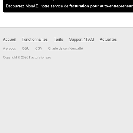
Découvrez MonAE, notre service de
facturation pour auto-entrepreneur
Accueil
Fonctionnalités
Tarifs
Support / FAQ
Actualités
A propos
CGU
CGV
Charte de confidentialité
Copyright © 2026 Facturation.pro